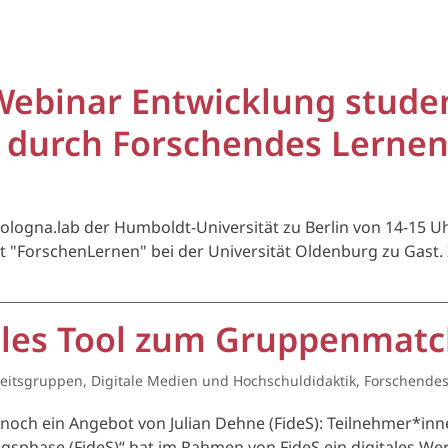
 Webinar Entwicklung stude
durch Forschendes Lernen
bologna.lab der Humboldt-Universität zu Berlin von 14-15 
"ForschenLernen" bei der Universität Oldenburg zu Gast.
tales Tool zum Gruppenmat
eitsgruppen
,
Digitale Medien und Hochschuldidaktik
,
Forschendes
e noch ein Angebot von Julian Dehne (FideS): Teilnehmer*in
ngsphase (FideS)“ hat im Rahmen von FideS ein digitales W