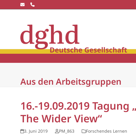
Skip
to
content
Die dghd
Blick
winkel
Community
Wissensc
Aus den Arbeitsgruppen
16.-19.09.2019 Tagung 
The Wider View“
3. Juni 2019
PM_863
Forschendes Lernen