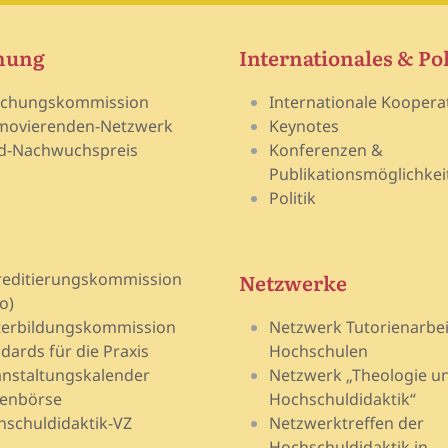
hung
Internationales & Pol
schungskommission
Internationale Koopera
movierenden-Netzwerk
Keynotes
d-Nachwuchspreis
Konferenzen &
Publikationsmöglichkei
Politik
Netzwerke
reditierungskommission
o)
terbildungskommission
Netzwerk Tutorienarbei
dards für die Praxis
Hochschulen
nstaltungskalender
Netzwerk „Theologie u
lenbörse
Hochschuldidaktik“
schuldidaktik-VZ
Netzwerktreffen der
Hochschuldidaktik in