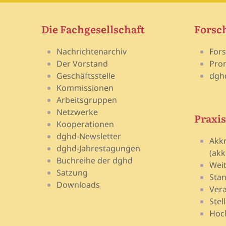
Die Fachgesellschaft
Forsc
Nachrichtenarchiv
For
Der Vorstand
Pro
Geschäftsstelle
dgh
Kommissionen
Arbeitsgruppen
Netzwerke
Praxis
Kooperationen
dghd-Newsletter
Akk
dghd-Jahrestagungen
(akk
Buchreihe der dghd
Wei
Satzung
Stan
Downloads
Vera
Stel
Hoch