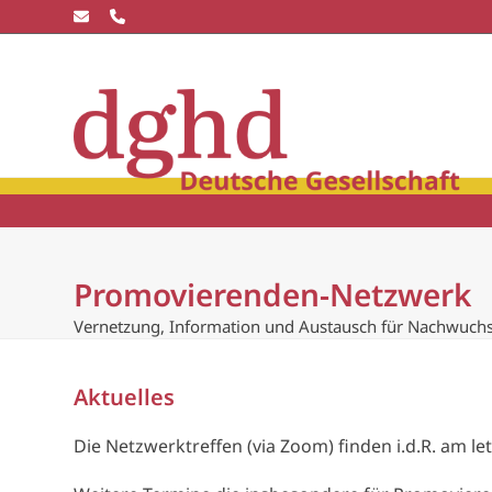
Skip
to
content
Die dghd
Blick
winkel
Community
Wissensc
Promovierenden-Netzwerk
Vernetzung, Information und Austausch für Nachwuch
Aktuelles
Die Netzwerktreffen (via Zoom) finden i.d.R. am le