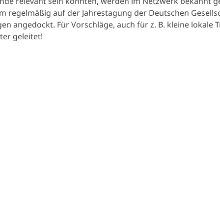
ende relevant sein könnten, werden im Netzwerk bekannt 
m regelmäßig auf der Jahrestagung der Deutschen Gesellsch
n angedockt. Für Vorschläge, auch für z. B. kleine lokale T
r geleitet!