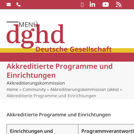
Skip
to
content
MENÜ
Open
Close
mobile
mobile
menu
menu
Akkreditierte Programme und
Einrichtungen
Akkreditierungskommission
Home
»
Community
»
Akkreditierungskommission (akko)
»
Akkreditierte Programme und Einrichtungen
Akkreditierte Programme und Einrichtungen
Einrichtungen und
Programmverantwortl