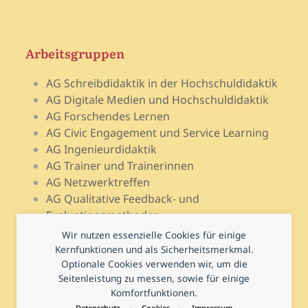
Arbeitsgruppen
AG Schreibdidaktik in der Hochschuldidaktik
AG Digitale Medien und Hochschuldidaktik
AG Forschendes Lernen
AG Civic Engagement und Service Learning
AG Ingenieurdidaktik
AG Trainer und Trainerinnen
AG Netzwerktreffen
AG Qualitative Feedback- und
Evaluationsmethoden
AG Open Teach Ware – Lehrportale
Wir nutzen essenzielle Cookies für einige
AG Psychologie und Lehr-Lern-Forschung
Kernfunktionen und als Sicherheitsmerkmal.
AG Prüfen und Prüfungsdidaktik
Optionale Cookies verwenden wir, um die
Seitenleistung zu messen, sowie für einige
AG Hochschuldidaktische Regional- und
Komfortfunktionen.
Landesnetzwerke
-
-
Datenschutz
Cookies
Impressum