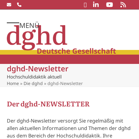
Skip
to
content
MENÜ
Open
Close
mobile
mobile
menu
menu
dghd-Newsletter
Hochschuldidaktik aktuell
Home
»
Die dghd
»
dghd-Newsletter
Der dghd-NEWSLETTER
Der dghd-Newsletter versorgt Sie regelmäßig mit
allen aktuellen Informationen und Themen der dghd
aus dem Bereich der Hochschuldidaktik. Ihre