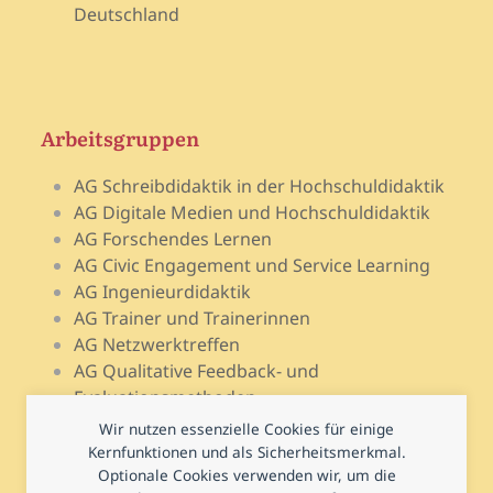
Deutschland
Arbeitsgruppen
AG Schreibdidaktik in der Hochschuldidaktik
AG Digitale Medien und Hochschuldidaktik
AG Forschendes Lernen
AG Civic Engagement und Service Learning
AG Ingenieurdidaktik
AG Trainer und Trainerinnen
AG Netzwerktreffen
AG Qualitative Feedback- und
Evaluationsmethoden
AG Open Teach Ware – Lehrportale
Wir nutzen essenzielle Cookies für einige
AG Psychologie und Lehr-Lern-Forschung
Kernfunktionen und als Sicherheitsmerkmal.
Optionale Cookies verwenden wir, um die
AG Prüfen und Prüfungsdidaktik