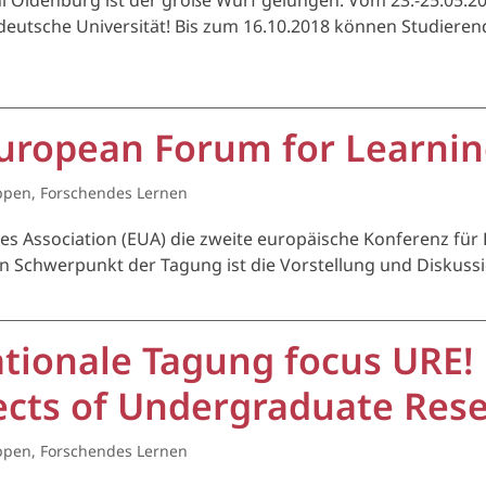
i Oldenburg ist der große Wurf gelungen: Vom 23.-25.05.2
eutsche Universität! Bis zum 16.10.2018 können Studieren
European Forum for Learnin
ppen
,
Forschendes Lernen
ties Association (EUA) die zweite europäische Konferenz f
Ein Schwerpunkt der Tagung ist die Vorstellung und Diskus
tionale Tagung focus URE!
ects of Undergraduate Rese
ppen
,
Forschendes Lernen