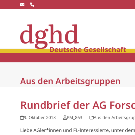
Skip
to
content
Die dghd
Blick
winkel
Community
Wissensc
Aus den Arbeitsgruppen
Rundbrief der AG Fors
9. Oktober 2018
PM_863
Aus den Arbeitsgru
Liebe AGler*innen und FL-Interessierte, unter de