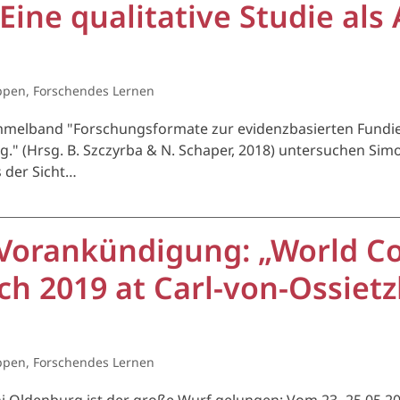
ine qualitative Studie als
ppen
,
Forschendes Lernen
mmelband "Forschungsformate zur evidenzbasierten Fundi
g." (Hrsg. B. Szczyrba & N. Schaper, 2018) untersuchen S
s der Sicht…
s/Vorankündigung: „World C
h 2019 at Carl-von-Ossietz
ppen
,
Forschendes Lernen