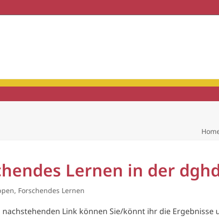
haft & Praxis
Mitgliedschaft
Hom
chendes Lernen in der dgh
ppen
,
Forschendes Lernen
m nachstehenden Link können Sie/könnt ihr die Ergebnisse 