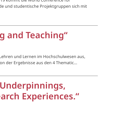
019 kommt die World Conference for
de und studentische Projektgruppen sich mit
g and Teaching“
ür Lehren und Lernen im Hochschulwesen aus,
sion der Ergebnisse aus den 4 Thematic…
 Underpinnings,
arch Experiences.“