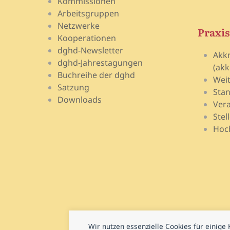
Kommissionen
Arbeitsgruppen
Netzwerke
Praxis
Kooperationen
dghd-Newsletter
Akk
dghd-Jahrestagungen
(akk
Buchreihe der dghd
Wei
Satzung
Stan
Downloads
Vera
Stel
Hoch
Wir nutzen essenzielle Cookies für einig