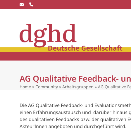
Skip
to
content
Die dghd
Blick
winkel
Community
Wissensc
AG Qualitative Feedback- 
Home
»
Community
»
Arbeitsgruppen
»
AG Qualitative 
Die AG Qualitative Feedback- und Evaluationsmet
einen Erfahrungsaustausch und darüber hinaus ge
des qualitativen Feedbacks bzw. der qualitativen 
AkteurInnen angeboten und durchgeführt wird.