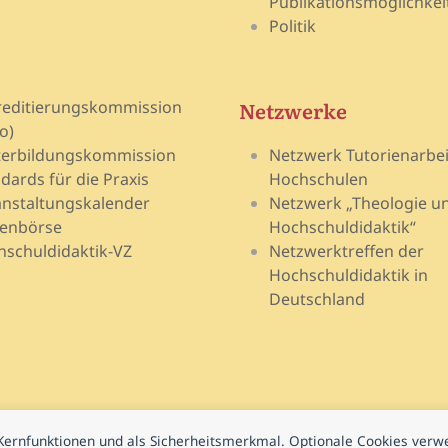
Publikationsmöglichkei
Politik
Netzwerke
reditierungskommission
o)
terbildungskommission
Netzwerk Tutorienarbei
dards für die Praxis
Hochschulen
nstaltungskalender
Netzwerk „Theologie u
lenbörse
Hochschuldidaktik“
schuldidaktik-VZ
Netzwerktreffen der
Hochschuldidaktik in
Deutschland
e Kernfunktionen und als Sicherheitsmerkmal. Optionale Cookies ver