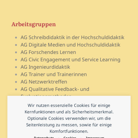
Arbeitsgruppen
AG Schreibdidaktik in der Hochschuldidaktik
AG Digitale Medien und Hochschuldidaktik
AG Forschendes Lernen
AG Civic Engagement und Service Learning
AG Ingenieurdidaktik
AG Trainer und Trainerinnen
AG Netzwerktreffen
AG Qualitative Feedback- und
Evaluationsmethoden
AG Open Teach Ware – Lehrportale
Wir nutzen essenzielle Cookies für einige
AG Psychologie und Lehr-Lern-Forschung
Kernfunktionen und als Sicherheitsmerkmal.
Optionale Cookies verwenden wir, um die
AG Prüfen und Prüfungsdidaktik
Seitenleistung zu messen, sowie für einige
AG Hochschuldidaktische Regional- und
Komfortfunktionen.
Landesnetzwerke
-
-
Datenschutz
Cookies
Impressum