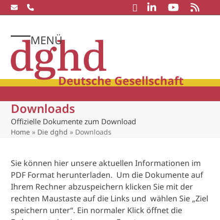
Skip
to
content
MENÜ
Open
Close
mobile
mobile
menu
menu
Downloads
Offizielle Dokumente zum Download
Home
»
Die dghd
»
Downloads
Sie können hier unsere aktuellen Informationen im
PDF Format herunterladen. Um die Dokumente auf
Ihrem Rechner abzuspeichern klicken Sie mit der
rechten Maustaste auf die Links und wählen Sie „Ziel
speichern unter“. Ein normaler Klick öffnet die