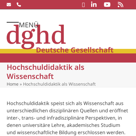
Skip
to
content
MENÜ
Open
Close
mobile
mobile
menu
menu
Hochschuldidaktik als
Wissenschaft
Home
»
Hochschuldidaktik als Wissenschaft
Hochschuldidaktik speist sich als Wissenschaft aus
unterschiedlichen disziplinären Quellen und eröffnet
inter-, trans- und infradisziplinäre Perspektiven, in
denen universitäre Lehre, akademisches Studium
und wissenschaftliche Bildung erschlossen werden.