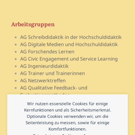
Arbeitsgruppen
AG Schreibdidaktik in der Hochschuldidaktik
AG Digitale Medien und Hochschuldidaktik
AG Forschendes Lernen
AG Civic Engagement und Service Learning
AG Ingenieurdidaktik
AG Trainer und Trainerinnen
AG Netzwerktreffen
AG Qualitative Feedback- und
Evaluationsmethoden
AG Open Teach Ware – Lehrportale
Wir nutzen essenzielle Cookies für einige
AG Psychologie und Lehr-Lern-Forschung
Kernfunktionen und als Sicherheitsmerkmal.
AG Prüfen und Prüfungsdidaktik
Optionale Cookies verwenden wir, um die
Seitenleistung zu messen, sowie für einige
AG Hochschuldidaktische Regional- und
Komfortfunktionen.
Landesnetzwerke