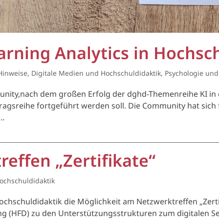
rning Analytics in Hochsc
 Hinweise
,
Digitale Medien und Hochschuldidaktik
,
Psychologie und
unity,nach dem großen Erfolg der dghd-Themenreihe KI in 
agsreihe fortgeführt werden soll. Die Community hat sich 
e…
effen „Zertifikate“
ochschuldidaktik
ochschuldidaktik die Möglichkeit am Netzwerktreffen „Zerti
ng (HFD) zu den Unterstützungsstrukturen zum digitalen S