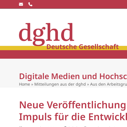
Skip
to
content
Die dghd
Blick
winkel
Community
Wissensc
Digitale Medien und Hochsc
Home
»
Mitteilungen aus der dghd
»
Aus den Arbeitsgr
Neue Veröffentlichung
Impuls für die Entwick