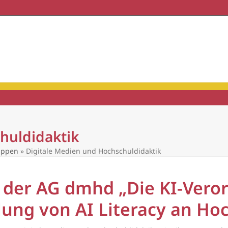
haft & Praxis
Mitgliedschaft
huldidaktik
uppen
»
Digitale Medien und Hochschuldidaktik
 der AG dmhd „Die KI-Vero
lung von AI Literacy an Ho