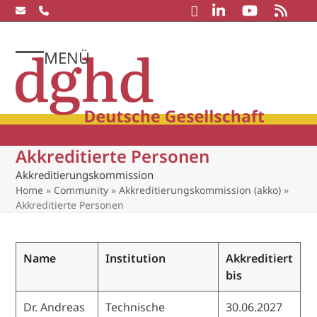
Skip
to
content
MENÜ
Open
Close
mobile
mobile
menu
menu
Akkreditierte Personen
Akkreditierungskommission
Home
»
Community
»
Akkreditierungskommission (akko)
»
Akkreditierte Personen
Name
Institution
Akkreditiert
bis
Dr. Andreas
Technische
30.06.2027