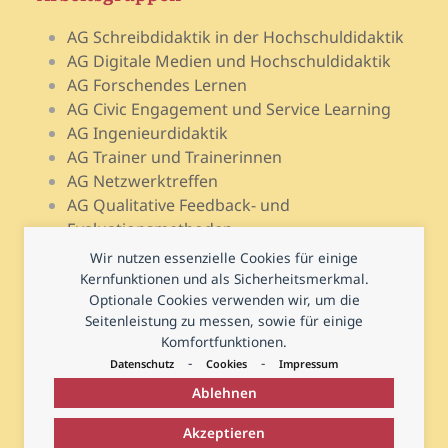
AG Schreibdidaktik in der Hochschuldidaktik
AG Digitale Medien und Hochschuldidaktik
AG Forschendes Lernen
AG Civic Engagement und Service Learning
AG Ingenieurdidaktik
AG Trainer und Trainerinnen
AG Netzwerktreffen
AG Qualitative Feedback- und
Evaluationsmethoden
AG Open Teach Ware – Lehrportale
Wir nutzen essenzielle Cookies für einige
AG Psychologie und Lehr-Lern-Forschung
Kernfunktionen und als Sicherheitsmerkmal.
AG Prüfen und Prüfungsdidaktik
Optionale Cookies verwenden wir, um die
Seitenleistung zu messen, sowie für einige
AG Hochschuldidaktische Regional- und
Komfortfunktionen.
Landesnetzwerke
-
-
Datenschutz
Cookies
Impressum
Ablehnen
Akzeptieren