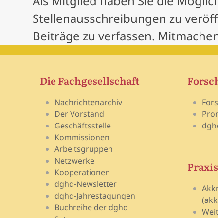
Als Mitglied haben Sie die Möglic
Stellenausschreibungen zu veröf
Beiträge zu verfassen. Mitmachen
Die Fachgesellschaft
Forsc
Nachrichtenarchiv
For
Der Vorstand
Pro
Geschäftsstelle
dgh
Kommissionen
Arbeitsgruppen
Netzwerke
Praxis
Kooperationen
dghd-Newsletter
Akk
dghd-Jahrestagungen
(akk
Buchreihe der dghd
Wei