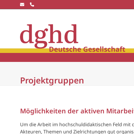
Skip
to
content
Die dghd
Blick
winkel
Community
Wissensc
Projektgruppen
Möglichkeiten der aktiven Mitarbei
Um die Arbeit im hochschuldidaktischen Feld mit
Akteuren, Themen und Zielrichtungen gut organis