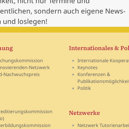
hkeit, nicht nur Termine und
fentlichen, sondern auch eigene News-
 und loslegen!
hung
Internationales & Pol
schungskommission
Internationale Koopera
movierenden-Netzwerk
Keynotes
d-Nachwuchspreis
Konferenzen &
Publikationsmöglichkei
Politik
Netzwerke
reditierungskommission
o)
terbildungskommission
Netzwerk Tutorienarbei