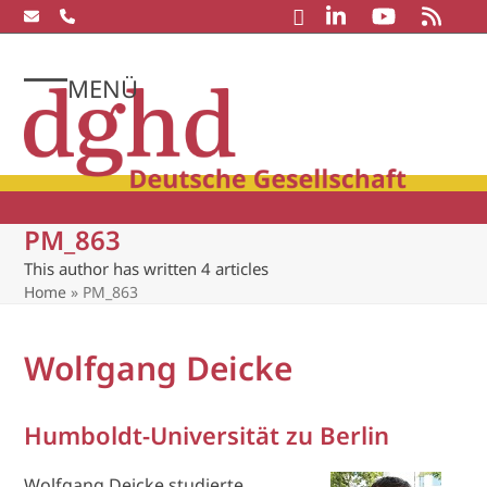
Skip
to
content
MENÜ
Open
Close
mobile
mobile
menu
menu
PM_863
This author has written 4 articles
Home
»
PM_863
Wolfgang Deicke
Humboldt-Universität zu Berlin
Wolfgang Deicke studierte