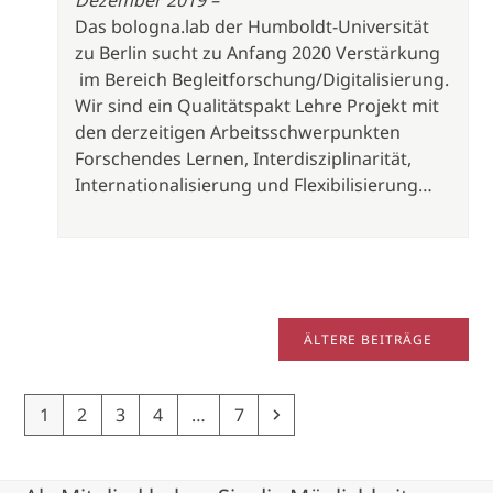
Dezember 2019 –
Das bologna.lab der Humboldt-Universität
zu Berlin sucht zu Anfang 2020 Verstärkung
im Bereich Begleitforschung/Digitalisierung.
Wir sind ein Qualitätspakt Lehre Projekt mit
den derzeitigen Arbeitsschwerpunkten
Forschendes Lernen, Interdisziplinarität,
Internationalisierung und Flexibilisierung…
ÄLTERE BEITRÄGE
Page
Page
Page
Page
Page
Next
1
2
3
4
…
7