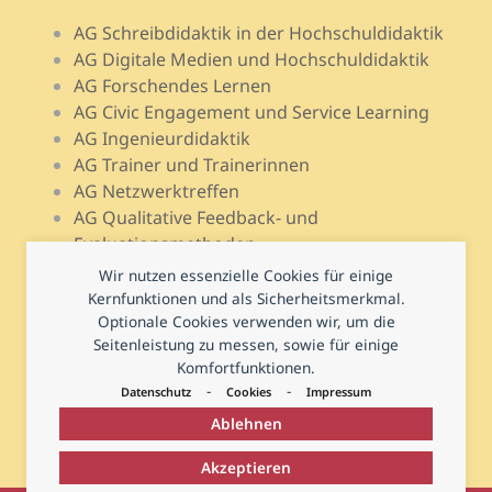
AG Schreibdidaktik in der Hochschuldidaktik
AG Digitale Medien und Hochschuldidaktik
AG Forschendes Lernen
AG Civic Engagement und Service Learning
AG Ingenieurdidaktik
AG Trainer und Trainerinnen
AG Netzwerktreffen
AG Qualitative Feedback- und
Evaluationsmethoden
AG Open Teach Ware – Lehrportale
Wir nutzen essenzielle Cookies für einige
AG Psychologie und Lehr-Lern-Forschung
Kernfunktionen und als Sicherheitsmerkmal.
AG Prüfen und Prüfungsdidaktik
Optionale Cookies verwenden wir, um die
Seitenleistung zu messen, sowie für einige
AG Hochschuldidaktische Regional- und
Komfortfunktionen.
Landesnetzwerke
-
-
Datenschutz
Cookies
Impressum
Ablehnen
Akzeptieren