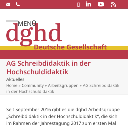
Skip
to
content
MENÜ
Open
Close
mobile
mobile
menu
menu
AG Schreibdidaktik in der
Hochschuldidaktik
Aktuelles
Home
»
Community
»
Arbeitsgruppen
»
AG Schreibdidaktik
in der Hochschuldidaktik
Seit September 2016 gibt es die dghd-Arbeitsgruppe
„Schreibdidaktik in der Hochschuldidaktik“, die sich
im Rahmen der Jahrestagung 2017 zum ersten Mal