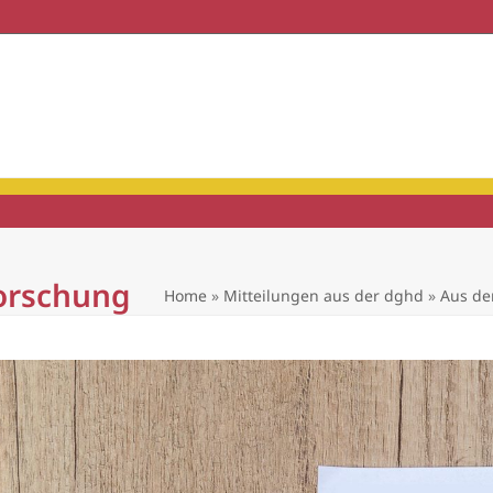
haft & Praxis
Mitgliedschaft
forschung
Home
»
Mitteilungen aus der dghd
»
Aus de