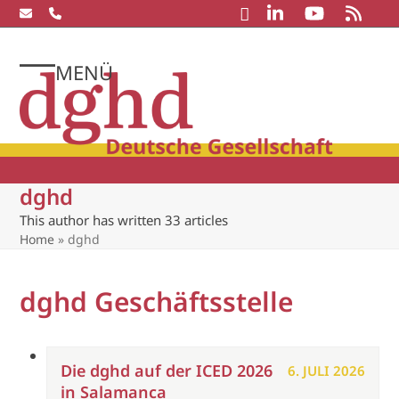
Skip
to
content
MENÜ
Open
Close
mobile
mobile
menu
menu
dghd
This author has written 33 articles
Home
»
dghd
dghd Geschäftsstelle
Die dghd auf der ICED 2026
6. JULI 2026
in Salamanca