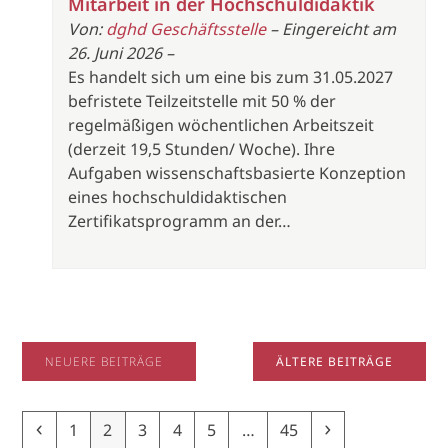
Mitarbeit in der Hochschuldidaktik
Von:
dghd Geschäftsstelle
– Eingereicht am
26. Juni 2026 –
Es handelt sich um eine bis zum 31.05.2027
befristete Teilzeitstelle mit 50 % der
regelmäßigen wöchentlichen Arbeitszeit
(derzeit 19,5 Stunden/ Woche). Ihre
Aufgaben wissenschaftsbasierte Konzeption
eines hochschuldidaktischen
Zertifikatsprogramm an der…
NEUERE BEITRÄGE
ÄLTERE BEITRÄGE
Previous
Page
Page
Page
Page
Page
Page
Next
1
2
3
4
5
…
45