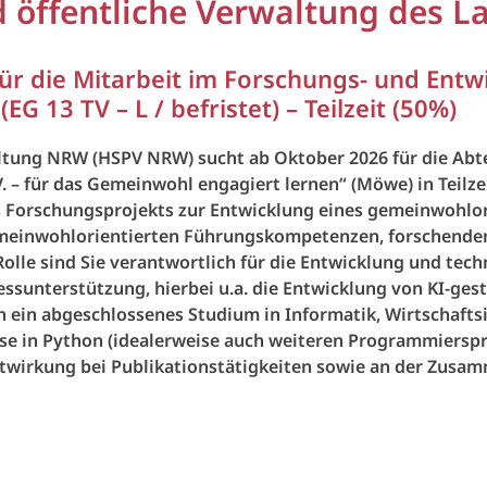
nd öffentliche Verwaltung des 
ür die Mitarbeit im Forschungs- und Entwi
 13 TV – L / befristet) – Teilzeit (50%)
altung NRW (HSPV NRW) sucht ab Oktober 2026 für die Abt
 – für das Gemeinwohl engagiert lernen“ (Möwe) in Teilzeit
 eines Forschungsprojekts zur Entwicklung eines gemeinwoh
einwohlorientierten Führungskompetenzen, forschendem 
Rolle sind Sie verantwortlich für die Entwicklung und t
unterstützung, hierbei u.a. die Entwicklung von KI-gestü
 ein abgeschlossenes Studium in Informatik, Wirtschafts
e in Python (idealerweise auch weiteren Programmierspr
itwirkung bei Publikationstätigkeiten sowie an der Zusa