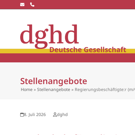
Skip
to
content
Die dghd
Blick
winkel
Community
Wissensc
Stellenangebote
Home
»
Stellenangebote
»
Regierungsbeschäftigte:r (m/
8. Juli 2026
dghd