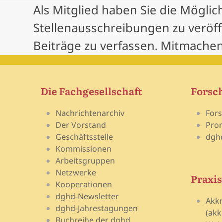
post:
Als Mitglied haben Sie die Möglic
Stellenausschreibungen zu veröf
Beiträge zu verfassen. Mitmachen
Die Fachgesellschaft
Forsc
Nachrichtenarchiv
For
Der Vorstand
Pro
Geschäftsstelle
dgh
Kommissionen
Arbeitsgruppen
Netzwerke
Praxis
Kooperationen
dghd-Newsletter
Akk
dghd-Jahrestagungen
(akk
Buchreihe der dghd