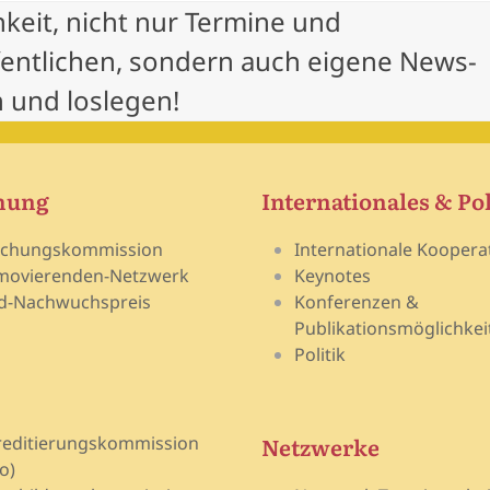
hkeit, nicht nur Termine und
fentlichen, sondern auch eigene News-
 und loslegen!
hung
Internationales & Pol
schungskommission
Internationale Koopera
movierenden-Netzwerk
Keynotes
d-Nachwuchspreis
Konferenzen &
Publikationsmöglichkei
Politik
Netzwerke
reditierungskommission
o)