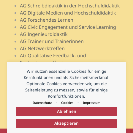
AG Schreibdidaktik in der Hochschuldidaktik
AG Digitale Medien und Hochschuldidaktik
AG Forschendes Lernen
AG Civic Engagement und Service Learning
AG Ingenieurdidaktik
AG Trainer und Trainerinnen
AG Netzwerktreffen
AG Qualitative Feedback- und
Evaluationsmethoden
AG Open Teach Ware – Lehrportale
Wir nutzen essenzielle Cookies für einige
AG Psychologie und Lehr-Lern-Forschung
Kernfunktionen und als Sicherheitsmerkmal.
Optionale Cookies verwenden wir, um die
AG Prüfen und Prüfungsdidaktik
Seitenleistung zu messen, sowie für einige
AG Hochschuldidaktische Regional- und
Komfortfunktionen.
Landesnetzwerke
-
-
Datenschutz
Cookies
Impressum
Ablehnen
Akzeptieren
© 2026
Deutsche Gesellschaft für Hochschuldidaktik