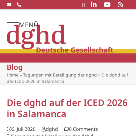
Skip
to
content
MENÜ
Open
Close
mobile
mobile
menu
menu
Blog
Home
»
Tagungen mit Beteiligung der dghd
»
Die dghd auf
der ICED 2026 in Salamanca
Die dghd auf der ICED 2026
in Salamanca
6. Juli 2026
dghd
0 Comments