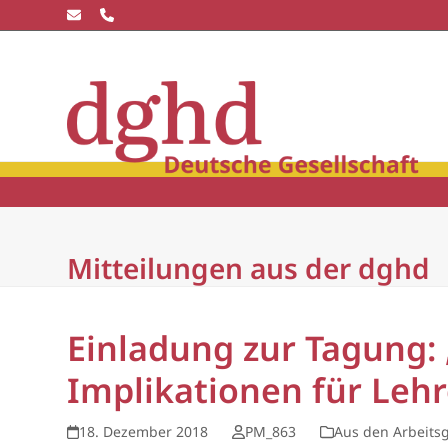
Skip
to
content
Die dghd
Blick
winkel
Community
Wissensc
Mitteilungen aus der dghd
Einladung zur Tagung:
Implikationen für Leh
18. Dezember 2018
PM_863
Aus den Arbeits