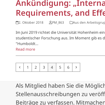
Ankündigung: „Interna
Requirements, and Eff
2. Oktober 2018
PM_863
Aus den Arbeitsgru
Im Juni 2019 richtet die Universität Hohenheim
studentischer Forschung aus. Im Moment gib es da
"Humboldt…
Read more
Previous
Page
Page
Page
Page
Page
Page
Next
1
2
3
4
5
6
Als Mitglied haben Sie die Möglic
Stellenausschreibungen zu veröf
Beiträge zu verfassen. Mitmachen