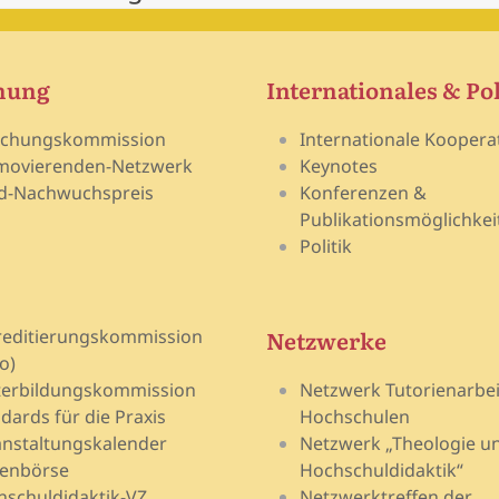
hung
Internationales & Pol
schungskommission
Internationale Koopera
movierenden-Netzwerk
Keynotes
d-Nachwuchspreis
Konferenzen &
Publikationsmöglichkei
Politik
Netzwerke
reditierungskommission
o)
terbildungskommission
Netzwerk Tutorienarbei
dards für die Praxis
Hochschulen
nstaltungskalender
Netzwerk „Theologie u
lenbörse
Hochschuldidaktik“
schuldidaktik-VZ
Netzwerktreffen der