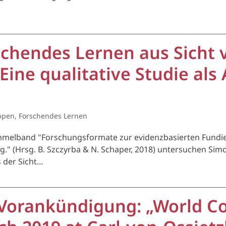
chendes Lernen aus Sicht 
ine qualitative Studie als
ppen
,
Forschendes Lernen
mmelband "Forschungsformate zur evidenzbasierten Fundi
g." (Hrsg. B. Szczyrba & N. Schaper, 2018) untersuchen S
s der Sicht…
s/Vorankündigung: „World C