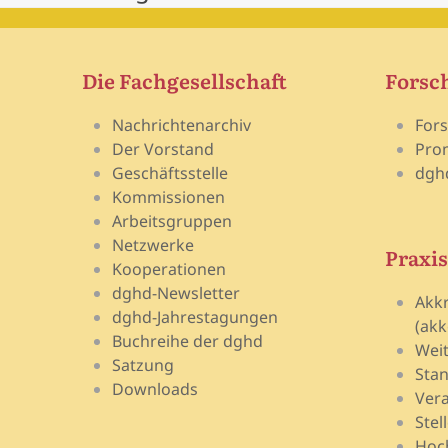
Die Fachgesellschaft
Forsc
Nachrichtenarchiv
For
Der Vorstand
Pro
Geschäftsstelle
dgh
Kommissionen
Arbeitsgruppen
Netzwerke
Praxis
Kooperationen
dghd-Newsletter
Akk
dghd-Jahrestagungen
(akk
Buchreihe der dghd
Wei
Satzung
Stan
Downloads
Vera
Stel
Hoch