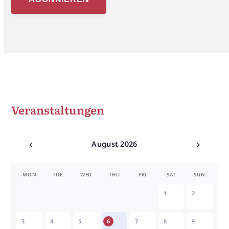
Veranstaltungen
‹
›
August 2026
MON
TUE
WED
THU
FRI
SAT
SUN
1
2
3
4
5
6
7
8
9