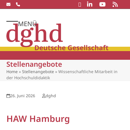
Skip
to
content
MENÜ
Open
Close
mobile
mobile
menu
menu
Stellenangebote
Home
»
Stellenangebote
»
Wissenschaftliche Mitarbeit in
der Hochschuldidaktik
26. Juni 2026
dghd
HAW Hamburg