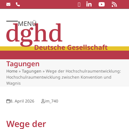
Skip
to
content
MENÜ
Open
Close
mobile
mobile
menu
menu
Tagungen
Home
»
Tagungen
»
Wege der Hochschulraumentwicklung:
Hochschulraumentwicklung zwischen Konvention und
Wagnis
8. April 2026
im_740
Wege der