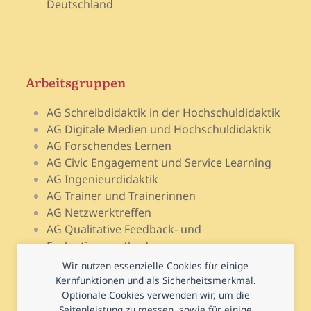
Deutschland
Arbeitsgruppen
AG Schreibdidaktik in der Hochschuldidaktik
AG Digitale Medien und Hochschuldidaktik
AG Forschendes Lernen
AG Civic Engagement und Service Learning
AG Ingenieurdidaktik
AG Trainer und Trainerinnen
AG Netzwerktreffen
AG Qualitative Feedback- und
Evaluationsmethoden
AG Open Teach Ware – Lehrportale
Wir nutzen essenzielle Cookies für einige
AG Psychologie und Lehr-Lern-Forschung
Kernfunktionen und als Sicherheitsmerkmal.
Optionale Cookies verwenden wir, um die
AG Prüfen und Prüfungsdidaktik
Seitenleistung zu messen, sowie für einige