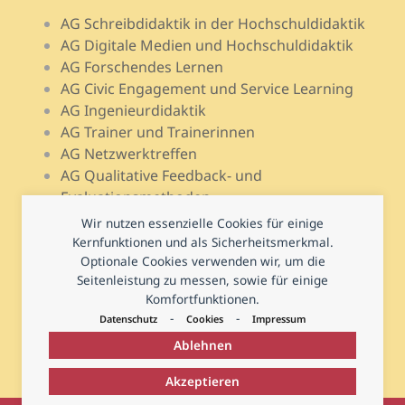
AG Schreibdidaktik in der Hochschuldidaktik
AG Digitale Medien und Hochschuldidaktik
AG Forschendes Lernen
AG Civic Engagement und Service Learning
AG Ingenieurdidaktik
AG Trainer und Trainerinnen
AG Netzwerktreffen
AG Qualitative Feedback- und
Evaluationsmethoden
AG Open Teach Ware – Lehrportale
Wir nutzen essenzielle Cookies für einige
AG Psychologie und Lehr-Lern-Forschung
Kernfunktionen und als Sicherheitsmerkmal.
Optionale Cookies verwenden wir, um die
AG Prüfen und Prüfungsdidaktik
Seitenleistung zu messen, sowie für einige
AG Hochschuldidaktische Regional- und
Komfortfunktionen.
Landesnetzwerke
-
-
Datenschutz
Cookies
Impressum
Ablehnen
Akzeptieren