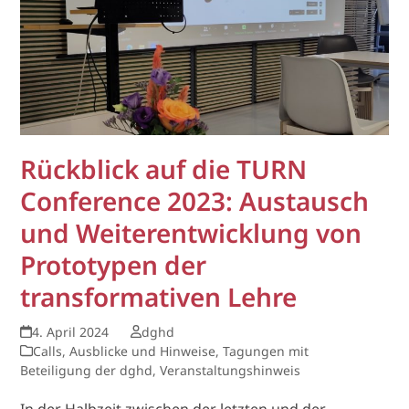
Rückblick auf die TURN
Conference 2023: Austausch
und Weiterentwicklung von
Prototypen der
transformativen Lehre
4. April 2024
dghd
Calls, Ausblicke und Hinweise
,
Tagungen mit
Beteiligung der dghd
,
Veranstaltungshinweis
In der Halbzeit zwischen der letzten und der