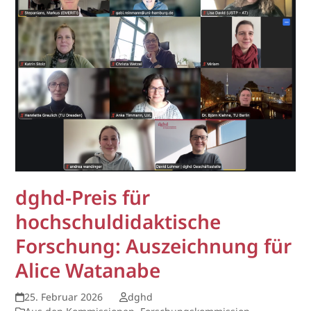
dghd-Preis für
hochschuldidaktische
Forschung: Auszeichnung für
Alice Watanabe
25. Februar 2026
dghd