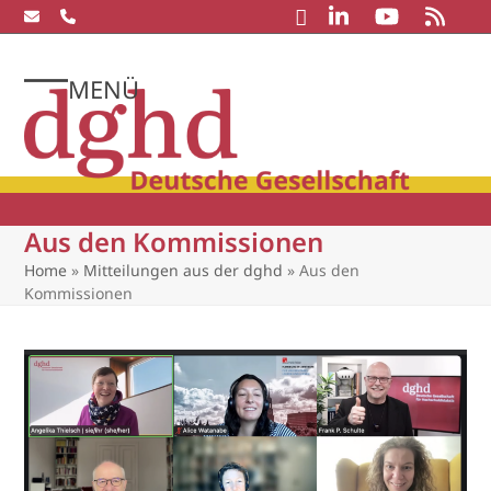
Skip
to
content
MENÜ
Open
Close
mobile
mobile
menu
menu
Aus den Kommissionen
Home
»
Mitteilungen aus der dghd
»
Aus den
Kommissionen