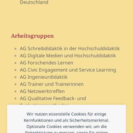
Deutschland
Arbeitsgruppen
AG Schreibdidaktik in der Hochschuldidaktik
AG Digitale Medien und Hochschuldidaktik
AG Forschendes Lernen
AG Civic Engagement und Service Learning
AG Ingenieurdidaktik
AG Trainer und Trainerinnen
AG Netzwerktreffen
AG Qualitative Feedback- und
Evaluationsmethoden
AG Open Teach Ware – Lehrportale
Wir nutzen essenzielle Cookies für einige
AG Psychologie und Lehr-Lern-Forschung
Kernfunktionen und als Sicherheitsmerkmal.
AG Prüfen und Prüfungsdidaktik
Optionale Cookies verwenden wir, um die
Seitenleistung zu messen, sowie für einige