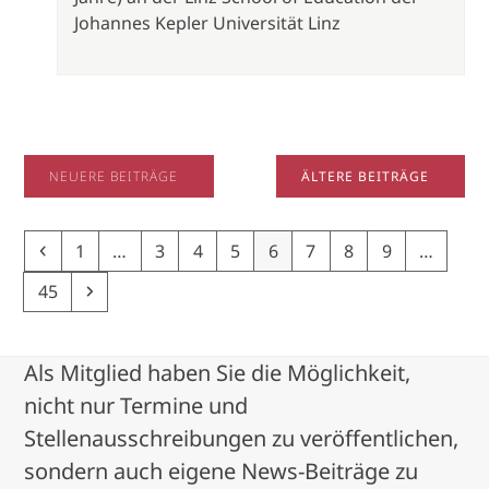
Johannes Kepler Universität Linz
NEUERE BEITRÄGE
ÄLTERE BEITRÄGE
Previous
Page
Page
Page
Page
Page
Page
Page
Page
1
…
3
4
5
6
7
8
9
…
Page
Next
45
Als Mitglied haben Sie die Möglichkeit,
nicht nur Termine und
Stellenausschreibungen zu veröffentlichen,
sondern auch eigene News-Beiträge zu