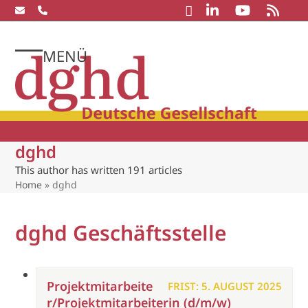
Skip
to
content
MENÜ
Open
Close
mobile
mobile
menu
menu
dghd
This author has written 191 articles
Home
»
dghd
dghd Geschäftsstelle
Projektmitarbeite
FRIST: 5. AUGUST 2025
r/Projektmitarbeiterin (d/m/w)