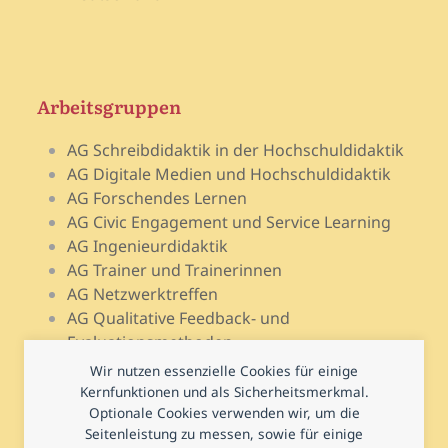
Arbeitsgruppen
AG Schreibdidaktik in der Hochschuldidaktik
AG Digitale Medien und Hochschuldidaktik
AG Forschendes Lernen
AG Civic Engagement und Service Learning
AG Ingenieurdidaktik
AG Trainer und Trainerinnen
AG Netzwerktreffen
AG Qualitative Feedback- und
Evaluationsmethoden
AG Open Teach Ware – Lehrportale
Wir nutzen essenzielle Cookies für einige
AG Psychologie und Lehr-Lern-Forschung
Kernfunktionen und als Sicherheitsmerkmal.
AG Prüfen und Prüfungsdidaktik
Optionale Cookies verwenden wir, um die
Seitenleistung zu messen, sowie für einige
AG Hochschuldidaktische Regional- und