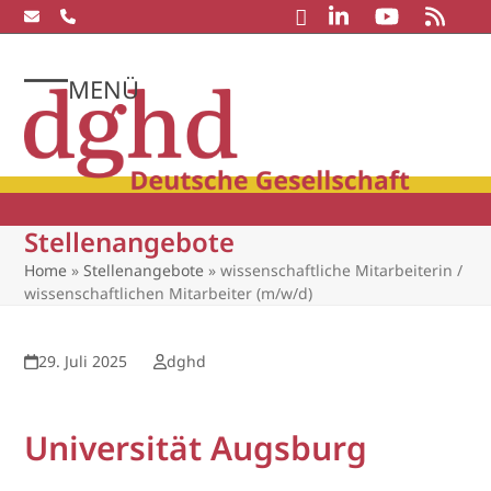
Skip
to
content
MENÜ
Open
Close
mobile
mobile
menu
menu
Stellenangebote
Home
»
Stellenangebote
»
wissenschaftliche Mitarbeiterin /
wissenschaftlichen Mitarbeiter (m/w/d)
29. Juli 2025
dghd
Universität Augsburg