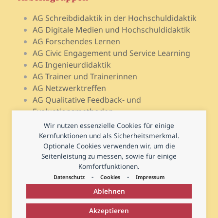
AG Schreibdidaktik in der Hochschuldidaktik
AG Digitale Medien und Hochschuldidaktik
AG Forschendes Lernen
AG Civic Engagement und Service Learning
AG Ingenieurdidaktik
AG Trainer und Trainerinnen
AG Netzwerktreffen
AG Qualitative Feedback- und
Evaluationsmethoden
AG Open Teach Ware – Lehrportale
Wir nutzen essenzielle Cookies für einige
AG Psychologie und Lehr-Lern-Forschung
Kernfunktionen und als Sicherheitsmerkmal.
Optionale Cookies verwenden wir, um die
AG Prüfen und Prüfungsdidaktik
Seitenleistung zu messen, sowie für einige
AG Hochschuldidaktische Regional- und
Komfortfunktionen.
Landesnetzwerke
-
-
Datenschutz
Cookies
Impressum
Ablehnen
Akzeptieren