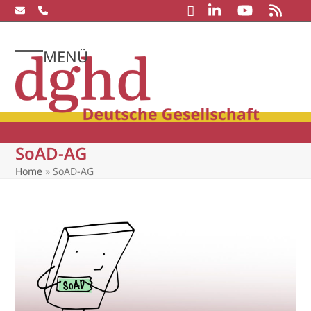
Skip
to
content
MENÜ
Open
Close
mobile
mobile
menu
menu
SoAD-AG
Home
»
SoAD-AG