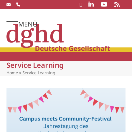
Skip
to
content
MENÜ
Open
Close
mobile
mobile
menu
menu
Service Learning
Home
»
Service Learning