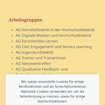
Arbeitsgruppen
AG Schreibdidaktik in der Hochschuldidaktik
AG Digitale Medien und Hochschuldidaktik
AG Forschendes Lernen
AG Civic Engagement und Service Learning
AG Ingenieurdidaktik
AG Trainer und Trainerinnen
AG Netzwerktreffen
AG Qualitative Feedback- und
Evaluationsmethoden
AG Open Teach Ware – Lehrportale
Wir nutzen essenzielle Cookies für einige
AG Psychologie und Lehr-Lern-Forschung
Kernfunktionen und als Sicherheitsmerkmal.
Optionale Cookies verwenden wir, um die
AG Prüfen und Prüfungsdidaktik
Seitenleistung zu messen, sowie für einige
AG Hochschuldidaktische Regional- und
Komfortfunktionen.
Landesnetzwerke