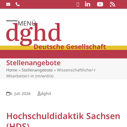
Skip
to
content
MENÜ
Open
Close
mobile
mobile
menu
menu
Stellenangebote
Home
»
Stellenangebote
»
Wissenschaftliche/-r
Mitarbeiter/-in (m/w/d/x)
6. Juli 2026
dghd
Hochschuldidaktik Sachsen
(HDS)