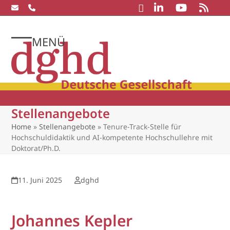
Skip
to
content
MENÜ
Open
Close
mobile
mobile
menu
menu
Stellenangebote
Home
»
Stellenangebote
»
Tenure-Track-Stelle für
Hochschuldidaktik und AI-kompetente Hochschullehre mit
Doktorat/Ph.D.
11. Juni 2025
dghd
Johannes Kepler