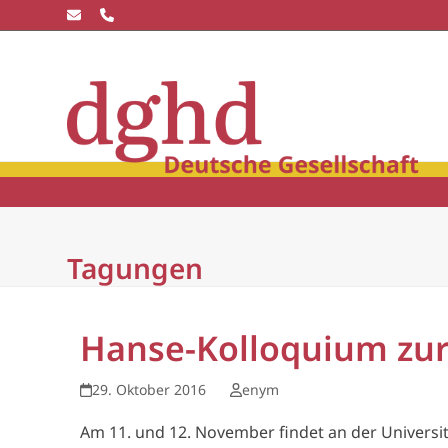
Skip
to
content
Die dghd
Blick
winkel
Community
Wissensc
Tagungen
Hanse-Kolloquium zur
29. Oktober 2016
enym
Am 11. und 12. November findet an der Universi