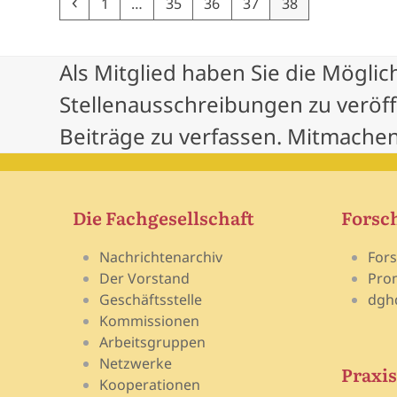
Previous
Page
Page
Page
Page
Page
1
…
35
36
37
38
Als Mitglied haben Sie die Möglic
Stellenausschreibungen zu veröf
Beiträge zu verfassen. Mitmachen
Die Fachgesellschaft
Forsc
Nachrichtenarchiv
For
Der Vorstand
Pro
Geschäftsstelle
dgh
Kommissionen
Arbeitsgruppen
Netzwerke
Praxis
Kooperationen