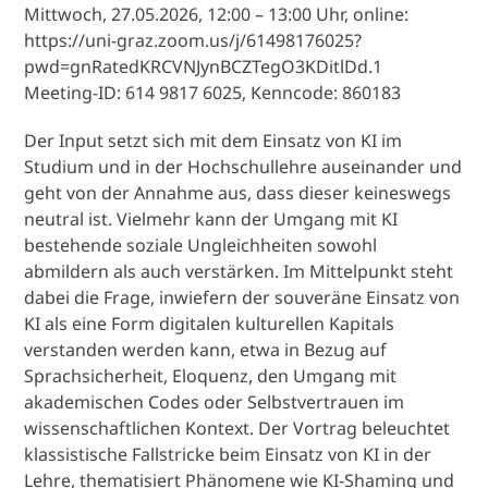
Mittwoch, 27.05.2026, 12:00 – 13:00 Uhr, online:
https://uni-graz.zoom.us/j/61498176025?
pwd=gnRatedKRCVNJynBCZTegO3KDitlDd.1
Meeting-ID: 614 9817 6025, Kenncode: 860183
Der Input setzt sich mit dem Einsatz von KI im
Studium und in der Hochschullehre auseinander und
geht von der Annahme aus, dass dieser keineswegs
neutral ist. Vielmehr kann der Umgang mit KI
bestehende soziale Ungleichheiten sowohl
abmildern als auch verstärken. Im Mittelpunkt steht
dabei die Frage, inwiefern der souveräne Einsatz von
KI als eine Form digitalen kulturellen Kapitals
verstanden werden kann, etwa in Bezug auf
Sprachsicherheit, Eloquenz, den Umgang mit
akademischen Codes oder Selbstvertrauen im
wissenschaftlichen Kontext. Der Vortrag beleuchtet
klassistische Fallstricke beim Einsatz von KI in der
Lehre, thematisiert Phänomene wie KI-Shaming und