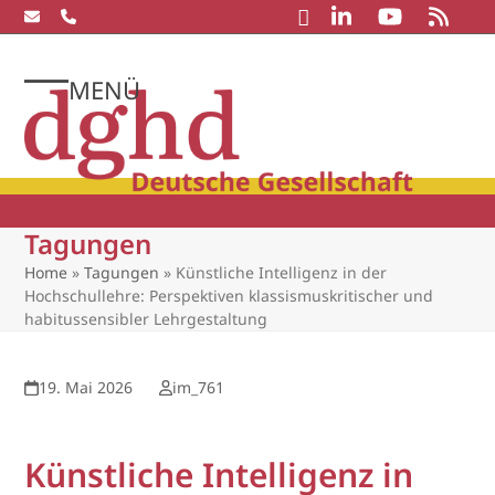
Skip
to
content
MENÜ
Open
Close
mobile
mobile
menu
menu
Tagungen
Home
»
Tagungen
»
Künstliche Intelligenz in der
Hochschullehre: Perspektiven klassismuskritischer und
habitussensibler Lehrgestaltung
19. Mai 2026
im_761
Künstliche Intelligenz in