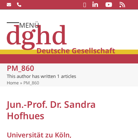
Skip
to
content
MENÜ
Open
Close
mobile
mobile
menu
menu
PM_860
This author has written 1 articles
Home
»
PM_860
Jun.-Prof. Dr. Sandra
Hofhues
Universität zu Köln,