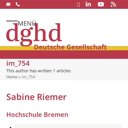
Skip
to
content
MENÜ
Open
Close
mobile
mobile
menu
menu
im_754
This author has written 1 articles
Home
»
im_754
Sabine Riemer
Hochschule Bremen