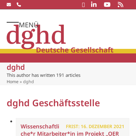
Skip
to
content
MENÜ
Open
Close
mobile
mobile
menu
menu
dghd
This author has written 191 articles
Home
»
dghd
dghd Geschäftsstelle
Wissenschaftli
FRIST: 16. DEZEMBER 2021
che*r Mitarbeiter*in im Projekt „OER