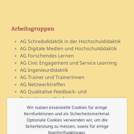
Arbeitsgruppen
AG Schreibdidaktik in der Hochschuldidaktik
AG Digitale Medien und Hochschuldidaktik
AG Forschendes Lernen
AG Civic Engagement und Service Learning
AG Ingenieurdidaktik
AG Trainer und Trainerinnen
AG Netzwerktreffen
AG Qualitative Feedback- und
Evaluationsmethoden
AG Open Teach Ware – Lehrportale
Wir nutzen essenzielle Cookies für einige
AG Psychologie und Lehr-Lern-Forschung
Kernfunktionen und als Sicherheitsmerkmal.
AG Prüfen und Prüfungsdidaktik
Optionale Cookies verwenden wir, um die
Seitenleistung zu messen, sowie für einige
AG Hochschuldidaktische Regional- und
Komfortfunktionen.