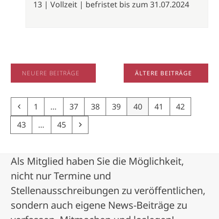
13 | Vollzeit | befristet bis zum 31.07.2024
NEUERE BEITRÄGE
ÄLTERE BEITRÄGE
Previous
Page
Page
Page
Page
Page
Page
Page
1
…
37
38
39
40
41
42
Page
Page
Next
43
…
45
Als Mitglied haben Sie die Möglichkeit,
nicht nur Termine und
Stellenausschreibungen zu veröffentlichen,
sondern auch eigene News-Beiträge zu