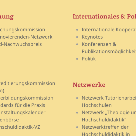
hung
Internationales & Pol
schungskommission
Internationale Koopera
movierenden-Netzwerk
Keynotes
d-Nachwuchspreis
Konferenzen &
Publikationsmöglichkei
Politik
Netzwerke
reditierungskommission
o)
terbildungskommission
Netzwerk Tutorienarbei
dards für die Praxis
Hochschulen
nstaltungskalender
Netzwerk „Theologie u
lenbörse
Hochschuldidaktik“
schuldidaktik-VZ
Netzwerktreffen der
Hochschuldidaktik in