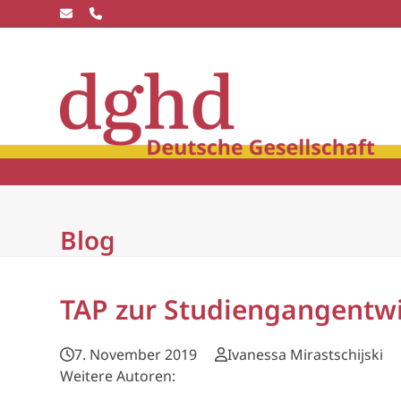
Skip
to
content
Die dghd
Blick
winkel
Community
Wissensc
Blog
TAP zur Studiengangentw
7. November 2019
Ivanessa Mirastschijski
Weitere Autoren: