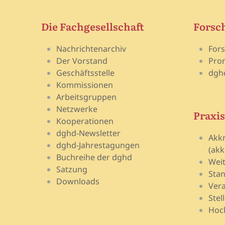
Die Fachgesellschaft
Forsc
Nachrichtenarchiv
For
Der Vorstand
Pro
Geschäftsstelle
dgh
Kommissionen
Arbeitsgruppen
Netzwerke
Praxis
Kooperationen
dghd-Newsletter
Akk
dghd-Jahrestagungen
(akk
Buchreihe der dghd
Wei
Satzung
Stan
Downloads
Vera
Stel
Hoch