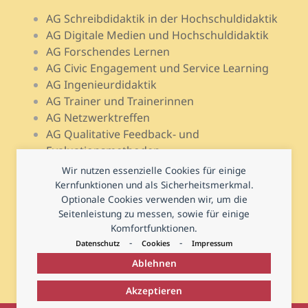
AG Schreibdidaktik in der Hochschuldidaktik
AG Digitale Medien und Hochschuldidaktik
AG Forschendes Lernen
AG Civic Engagement und Service Learning
AG Ingenieurdidaktik
AG Trainer und Trainerinnen
AG Netzwerktreffen
AG Qualitative Feedback- und
Evaluationsmethoden
AG Open Teach Ware – Lehrportale
Wir nutzen essenzielle Cookies für einige
AG Psychologie und Lehr-Lern-Forschung
Kernfunktionen und als Sicherheitsmerkmal.
Optionale Cookies verwenden wir, um die
AG Prüfen und Prüfungsdidaktik
Seitenleistung zu messen, sowie für einige
AG Hochschuldidaktische Regional- und
Komfortfunktionen.
Landesnetzwerke
-
-
Datenschutz
Cookies
Impressum
Ablehnen
Akzeptieren