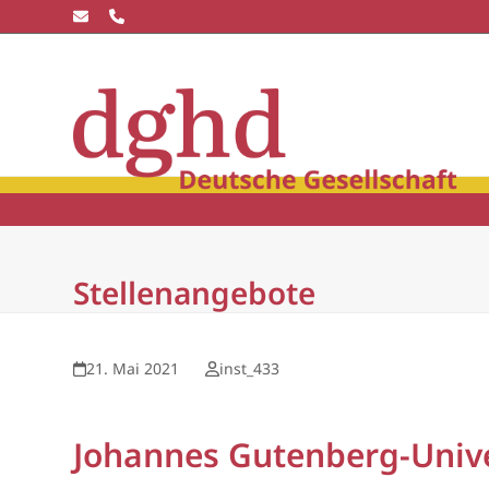
Skip
to
content
Die dghd
Blick
winkel
Community
Wissensc
Stellenangebote
21. Mai 2021
inst_433
Johannes Gutenberg-Unive