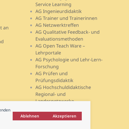
Service Learning
AG Ingenieurdidaktik
AG Trainer und Trainerinnen
AG Netzwerktreffen
t an
AG Qualitative Feedback- und
Evaluationsmethoden
nd
AG Open Teach Ware –
Lehrportale
AG Psychologie und Lehr-Lern-
Forschung
AG Prüfen und
Prüfungsdidaktik
AG Hochschuldidaktische
Regional- und
Landesnetzwerke
wenden
Ablehnen
Akzeptieren