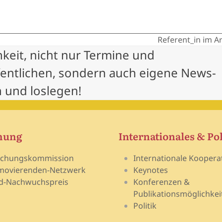
Referent_in im A
next
hkeit, nicht nur Termine und
post:
fentlichen, sondern auch eigene News-
 und loslegen!
hung
Internationales & Pol
schungskommission
Internationale Koopera
movierenden-Netzwerk
Keynotes
d-Nachwuchspreis
Konferenzen &
Publikationsmöglichkei
Politik