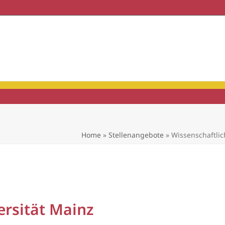
haft & Praxis
Mitgliedschaft
Home
»
Stellenangebote
»
Wissenschaftlic
rsität Mainz