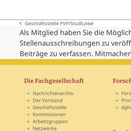
Geschäftsstelle PVP/StudiLöwe
previous
Als Mitglied haben Sie die Möglic
post:
Stellenausschreibungen zu veröf
Beiträge zu verfassen. Mitmachen
Die Fachgesellschaft
Forsc
Nachrichtenarchiv
For
Der Vorstand
Pro
Geschäftsstelle
dgh
Kommissionen
Arbeitsgruppen
Netzwerke