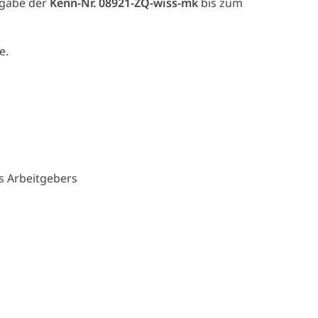
ngabe der
Kenn-Nr. 08921-ZQ-wiss-mk
bis zum
e.
es Arbeitgebers