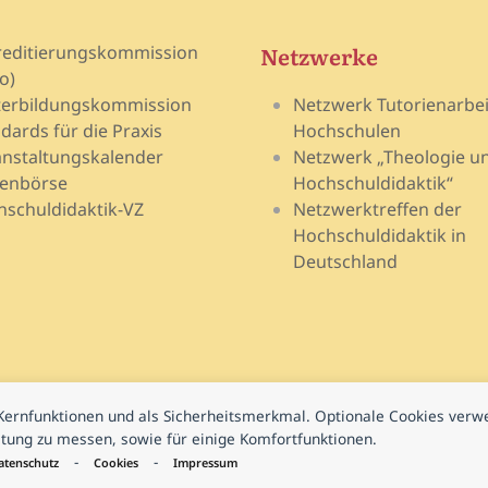
Netzwerke
reditierungskommission
o)
terbildungskommission
Netzwerk Tutorienarbei
dards für die Praxis
Hochschulen
nstaltungskalender
Netzwerk „Theologie u
lenbörse
Hochschuldidaktik“
schuldidaktik-VZ
Netzwerktreffen der
Hochschuldidaktik in
Deutschland
e Kernfunktionen und als Sicherheitsmerkmal. Optionale Cookies ver
istung zu messen, sowie für einige Komfortfunktionen.
-
-
atenschutz
Cookies
Impressum