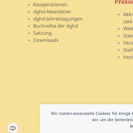
Praxis
Kooperationen
dghd-Newsletter
Akk
dghd-Jahrestagungen
(akk
Buchreihe der dghd
Wei
Satzung
Stan
Downloads
Vera
Stel
Hoch
Wir nutzen essenzielle Cookies für einig
wir, um die Seitenle
D