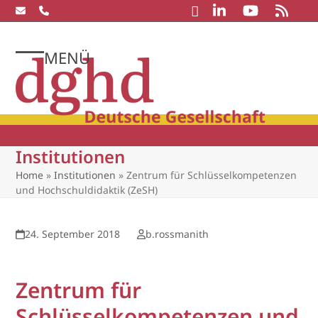
Skip
to
content
MENÜ
Open
Close
mobile
mobile
menu
menu
Institutionen
Home
»
Institutionen
»
Zentrum für Schlüsselkompetenzen
und Hochschuldidaktik (ZeSH)
24. September 2018
b.rossmanith
Zentrum für
Schlüsselkompetenzen und