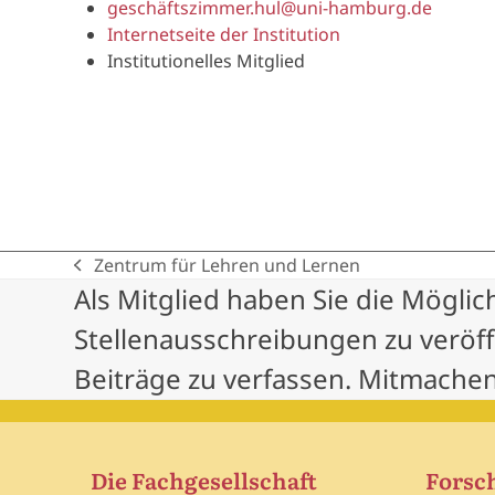
geschäftszimmer.hul@uni-hamburg.de
Internetseite der Institution
Institutionelles Mitglied
Zentrum für Lehren und Lernen
previous
Als Mitglied haben Sie die Möglic
post:
Stellenausschreibungen zu veröf
Beiträge zu verfassen. Mitmachen
Die Fachgesellschaft
Forsc