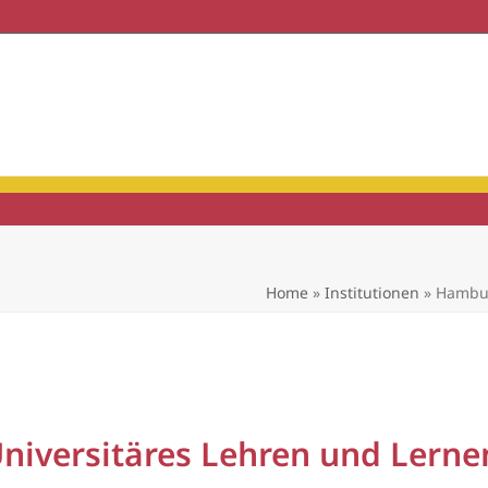
haft & Praxis
Mitgliedschaft
Home
»
Institutionen
»
Hambur
iversitäres Lehren und Lerne