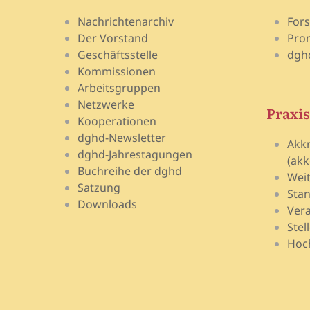
Nachrichtenarchiv
For
Der Vorstand
Pro
Geschäftsstelle
dgh
Kommissionen
Arbeitsgruppen
Netzwerke
Praxis
Kooperationen
dghd-Newsletter
Akk
dghd-Jahrestagungen
(akk
Buchreihe der dghd
Wei
Satzung
Stan
Downloads
Vera
Stel
Hoch