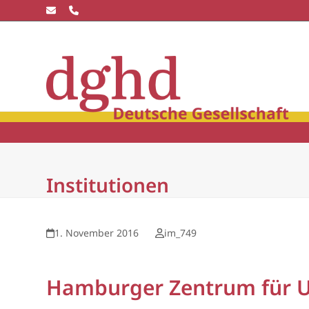
Skip
to
content
Die dghd
Blick
winkel
Community
Wissensc
Institutionen
1. November 2016
im_749
Hamburger Zentrum für Un