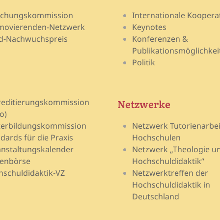
schungskommission
Internationale Koopera
movierenden-Netzwerk
Keynotes
d-Nachwuchspreis
Konferenzen &
Publikationsmöglichkei
Politik
Netzwerke
reditierungskommission
o)
terbildungskommission
Netzwerk Tutorienarbei
dards für die Praxis
Hochschulen
nstaltungskalender
Netzwerk „Theologie u
lenbörse
Hochschuldidaktik“
schuldidaktik-VZ
Netzwerktreffen der
Hochschuldidaktik in
Deutschland