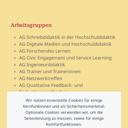
Arbeitsgruppen
AG Schreibdidaktik in der Hochschuldidaktik
AG Digitale Medien und Hochschuldidaktik
AG Forschendes Lernen
AG Civic Engagement und Service Learning
AG Ingenieurdidaktik
AG Trainer und Trainerinnen
AG Netzwerktreffen
AG Qualitative Feedback- und
Evaluationsmethoden
AG Open Teach Ware – Lehrportale
Wir nutzen essenzielle Cookies für einige
AG Psychologie und Lehr-Lern-Forschung
Kernfunktionen und als Sicherheitsmerkmal.
AG Prüfen und Prüfungsdidaktik
Optionale Cookies verwenden wir, um die
Seitenleistung zu messen, sowie für einige
AG Hochschuldidaktische Regional- und
Komfortfunktionen.
Landesnetzwerke