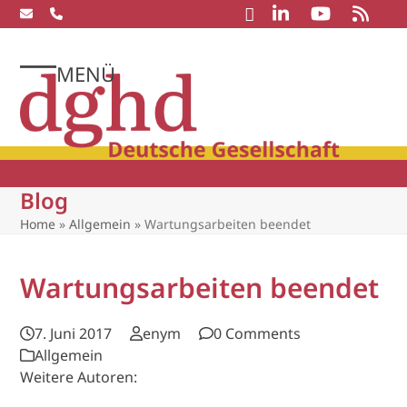
Skip
to
content
MENÜ
Open
Close
mobile
mobile
menu
menu
Blog
Home
»
Allgemein
»
Wartungsarbeiten beendet
Wartungsarbeiten beendet
7. Juni 2017
enym
0 Comments
Allgemein
Weitere Autoren: