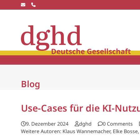
Skip
to
content
Die dghd
Blick
winkel
Community
Wissensc
Blog
Use-Cases für die KI-Nutz
9. Dezember 2024
dghd
0 Comments
Weitere Autoren: Klaus Wannemacher, Elke Bosse