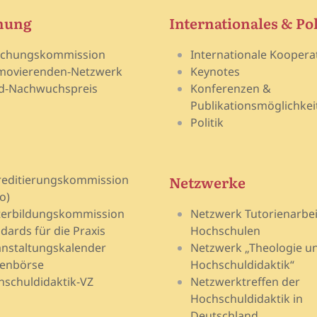
hung
Internationales & Pol
schungskommission
Internationale Koopera
movierenden-Netzwerk
Keynotes
d-Nachwuchspreis
Konferenzen &
Publikationsmöglichkei
Politik
Netzwerke
reditierungskommission
o)
terbildungskommission
Netzwerk Tutorienarbei
dards für die Praxis
Hochschulen
nstaltungskalender
Netzwerk „Theologie u
lenbörse
Hochschuldidaktik“
schuldidaktik-VZ
Netzwerktreffen der
Hochschuldidaktik in
Deutschland