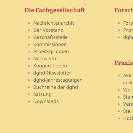
Die Fachgesellschaft
Forsc
Nachrichtenarchiv
For
Der Vorstand
Pro
Geschäftsstelle
dgh
Kommissionen
Arbeitsgruppen
Netzwerke
Praxis
Kooperationen
dghd-Newsletter
Akk
dghd-Jahrestagungen
(akk
Buchreihe der dghd
Wei
Satzung
Stan
Downloads
Vera
Stel
Hoch