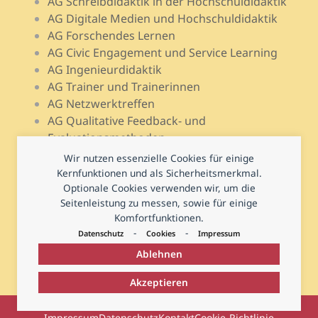
AG Schreibdidaktik in der Hochschuldidaktik
AG Digitale Medien und Hochschuldidaktik
AG Forschendes Lernen
AG Civic Engagement und Service Learning
AG Ingenieurdidaktik
AG Trainer und Trainerinnen
AG Netzwerktreffen
AG Qualitative Feedback- und
Evaluationsmethoden
AG Open Teach Ware – Lehrportale
Wir nutzen essenzielle Cookies für einige
AG Psychologie und Lehr-Lern-Forschung
Kernfunktionen und als Sicherheitsmerkmal.
Optionale Cookies verwenden wir, um die
AG Prüfen und Prüfungsdidaktik
Seitenleistung zu messen, sowie für einige
AG Hochschuldidaktische Regional- und
Komfortfunktionen.
Landesnetzwerke
-
-
Datenschutz
Cookies
Impressum
Ablehnen
Akzeptieren
© 2026
Deutsche Gesellschaft für Hochschuldidaktik
Impressum
Datenschutz
Kontakt
Cookie-Richtlinie