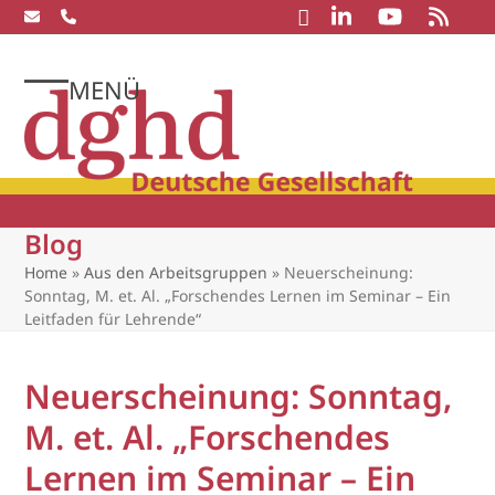
Skip
to
content
MENÜ
Open
Close
mobile
mobile
menu
menu
Blog
Home
»
Aus den Arbeitsgruppen
»
Neuerscheinung:
Sonntag, M. et. Al. „Forschendes Lernen im Seminar – Ein
Leitfaden für Lehrende“
Neuerscheinung: Sonntag,
M. et. Al. „Forschendes
Lernen im Seminar – Ein