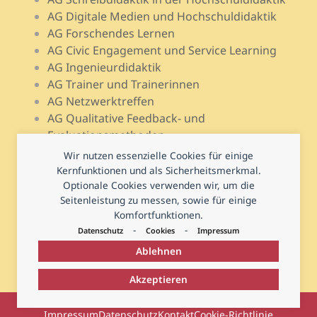
AG Digitale Medien und Hochschuldidaktik
AG Forschendes Lernen
AG Civic Engagement und Service Learning
AG Ingenieurdidaktik
AG Trainer und Trainerinnen
AG Netzwerktreffen
AG Qualitative Feedback- und
Evaluationsmethoden
AG Open Teach Ware – Lehrportale
Wir nutzen essenzielle Cookies für einige
AG Psychologie und Lehr-Lern-Forschung
Kernfunktionen und als Sicherheitsmerkmal.
AG Prüfen und Prüfungsdidaktik
Optionale Cookies verwenden wir, um die
Seitenleistung zu messen, sowie für einige
AG Hochschuldidaktische Regional- und
Komfortfunktionen.
Landesnetzwerke
-
-
Datenschutz
Cookies
Impressum
Ablehnen
Akzeptieren
© 2026
Deutsche Gesellschaft für Hochschuldidaktik
Impressum
Datenschutz
Kontakt
Cookie-Richtlinie