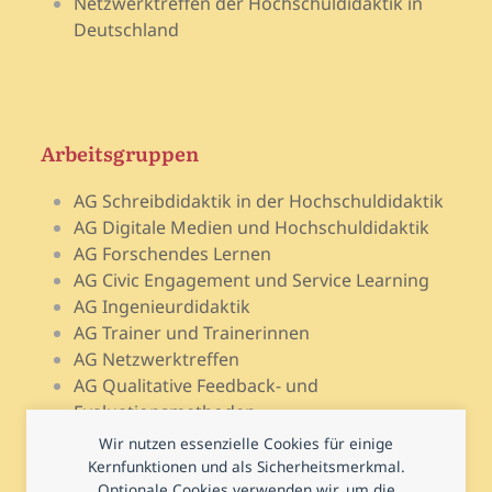
Netzwerktreffen der Hochschuldidaktik in
Deutschland
Arbeitsgruppen
AG Schreibdidaktik in der Hochschuldidaktik
AG Digitale Medien und Hochschuldidaktik
AG Forschendes Lernen
AG Civic Engagement und Service Learning
AG Ingenieurdidaktik
AG Trainer und Trainerinnen
AG Netzwerktreffen
AG Qualitative Feedback- und
Evaluationsmethoden
AG Open Teach Ware – Lehrportale
Wir nutzen essenzielle Cookies für einige
AG Psychologie und Lehr-Lern-Forschung
Kernfunktionen und als Sicherheitsmerkmal.
AG Prüfen und Prüfungsdidaktik
Optionale Cookies verwenden wir, um die