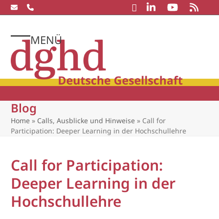
Skip
to
content
MENÜ
Open
Close
mobile
mobile
menu
menu
Blog
Home
»
Calls, Ausblicke und Hinweise
»
Call for
Participation: Deeper Learning in der Hochschullehre
Call for Participation:
Deeper Learning in der
Hochschullehre