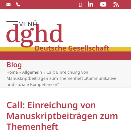
Skip
to
content
MENÜ
Open
Close
mobile
mobile
menu
menu
Blog
Home
»
Allgemein
»
Call: Einreichung von
Manuskriptbeiträgen zum Themenheft „Kommunikative
und soziale Kompetenzen“
Call: Einreichung von
Manuskriptbeiträgen zum
Themenheft