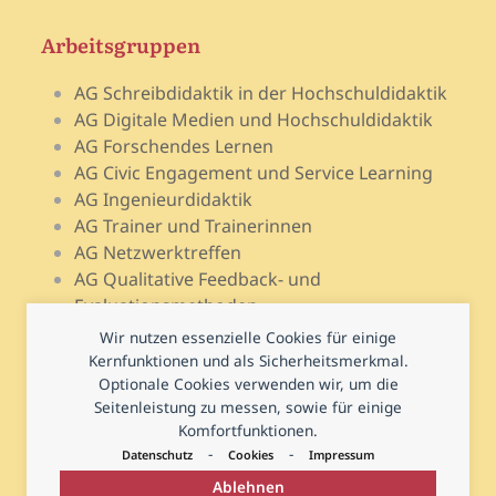
Arbeitsgruppen
AG Schreibdidaktik in der Hochschuldidaktik
AG Digitale Medien und Hochschuldidaktik
AG Forschendes Lernen
AG Civic Engagement und Service Learning
AG Ingenieurdidaktik
AG Trainer und Trainerinnen
AG Netzwerktreffen
AG Qualitative Feedback- und
Evaluationsmethoden
AG Open Teach Ware – Lehrportale
Wir nutzen essenzielle Cookies für einige
AG Psychologie und Lehr-Lern-Forschung
Kernfunktionen und als Sicherheitsmerkmal.
AG Prüfen und Prüfungsdidaktik
Optionale Cookies verwenden wir, um die
Seitenleistung zu messen, sowie für einige
AG Hochschuldidaktische Regional- und
Komfortfunktionen.
Landesnetzwerke
-
-
Datenschutz
Cookies
Impressum
Ablehnen