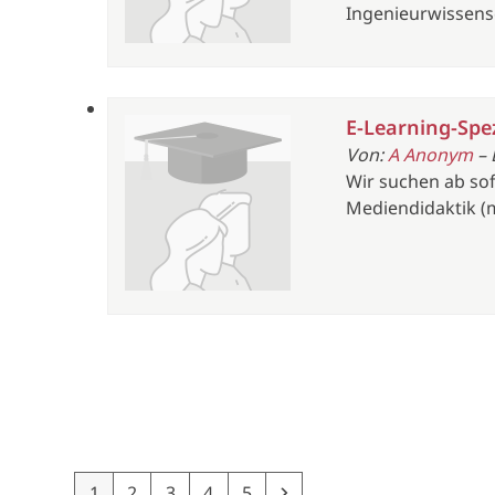
Ingenieurwissens
E-Learning-Spe
Von:
A Anonym
– 
Wir suchen ab sof
Mediendidaktik (m/
Page
Page
Page
Page
Page
Next
1
2
3
4
5