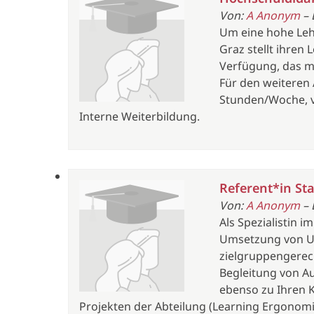
Von:
A Anonym
– 
Um eine hohe Lehr
Graz stellt ihre
Verfügung, das mo
Für den weiteren
Stunden/Woche, v
Interne Weiterbildung.
Referent*in St
Von:
A Anonym
– 
Als Spezialistin 
Umsetzung von Un
zielgruppengerec
Begleitung von A
ebenso zu Ihren K
Projekten der Abteilung (Learning Ergonomi