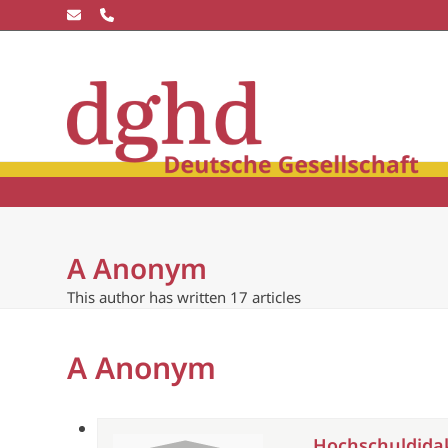
Skip
to
content
Die dghd
Blick
winkel
Community
Wissensc
A Anonym
This author has written 17 articles
A Anonym
Hochschuldidak