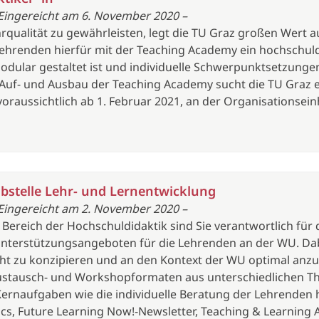
Eingereicht am 6. November 2020 –
qualität zu gewährleisten, legt die TU Graz großen Wert a
n Lehrenden hierfür mit der Teaching Academy ein hochschu
dular gestaltet ist und individuelle Schwerpunktsetzunge
 Auf- und Ausbau der Teaching Academy sucht die TU Graz e
oraussichtlich ab 1. Februar 2021, an der Organisationsei
abstelle Lehr- und Lernentwicklung
Eingereicht am 2. November 2020 –
im Bereich der Hochschuldidaktik sind Sie verantwortlich fü
terstützungsangeboten für die Lehrenden an der WU. Dabei
ht zu konzipieren und an den Kontext der WU optimal anz
ustausch- und Workshopformaten aus unterschiedlichen T
ernaufgaben wie die individuelle Beratung der Lehrenden hi
cs, Future Learning Now!-Newsletter, Teaching & Learning