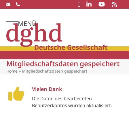
Skip
to
content
MENÜ
Open
Close
mobile
mobile
menu
menu
Mitgliedschaftsdaten gespeichert
Home
»
Mitgliedschaftsdaten gespeichert
Vielen Dank
Die Daten des bearbeiteten
Benutzerkontos wurden aktualisiert.