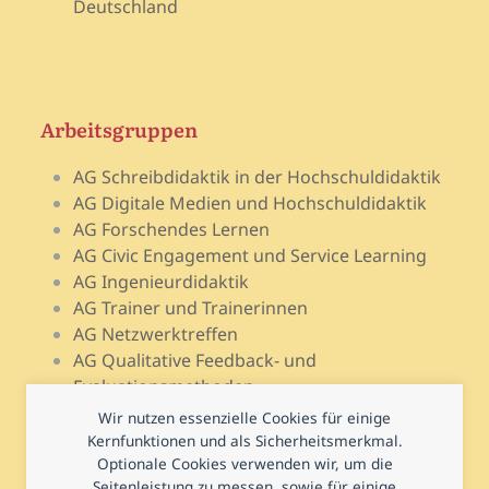
Deutschland
Arbeitsgruppen
AG Schreibdidaktik in der Hochschuldidaktik
AG Digitale Medien und Hochschuldidaktik
AG Forschendes Lernen
AG Civic Engagement und Service Learning
AG Ingenieurdidaktik
AG Trainer und Trainerinnen
AG Netzwerktreffen
AG Qualitative Feedback- und
Evaluationsmethoden
AG Open Teach Ware – Lehrportale
Wir nutzen essenzielle Cookies für einige
AG Psychologie und Lehr-Lern-Forschung
Kernfunktionen und als Sicherheitsmerkmal.
AG Prüfen und Prüfungsdidaktik
Optionale Cookies verwenden wir, um die
Seitenleistung zu messen, sowie für einige