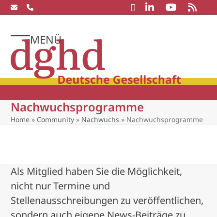
Skip
to
content
MENÜ
Open
Close
mobile
mobile
menu
menu
Nachwuchsprogramme
Home
»
Community
»
Nachwuchs
»
Nachwuchsprogramme
Als Mitglied haben Sie die Möglichkeit,
nicht nur Termine und
Stellenausschreibungen zu veröffentlichen,
sondern auch eigene News-Beiträge zu