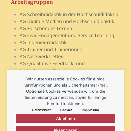
Arbeitsgruppen
AG Schreibdidaktik in der Hochschuldidaktik
AG Digitale Medien und Hochschuldidaktik
AG Forschendes Lernen
AG Civic Engagement und Service Learning
AG Ingenieurdidaktik
AG Trainer und Trainerinnen
AG Netzwerktreffen
AG Qualitative Feedback- und
Evaluationsmethoden
AG Open Teach Ware – Lehrportale
Wir nutzen essenzielle Cookies für einige
AG Psychologie und Lehr-Lern-Forschung
Kernfunktionen und als Sicherheitsmerkmal.
AG Prüfen und Prüfungsdidaktik
Optionale Cookies verwenden wir, um die
Seitenleistung zu messen, sowie für einige
AG Hochschuldidaktische Regional- und
Komfortfunktionen.
Landesnetzwerke
-
-
Datenschutz
Cookies
Impressum
Ablehnen
Akzeptieren