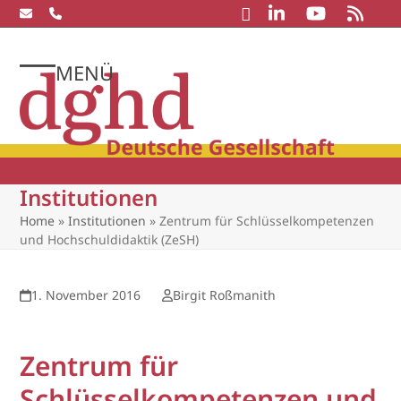
Skip
to
content
MENÜ
Open
Close
mobile
mobile
menu
menu
Institutionen
Home
»
Institutionen
»
Zentrum für Schlüsselkompetenzen
und Hochschuldidaktik (ZeSH)
1. November 2016
Birgit Roßmanith
Zentrum für
Schlüsselkompetenzen und